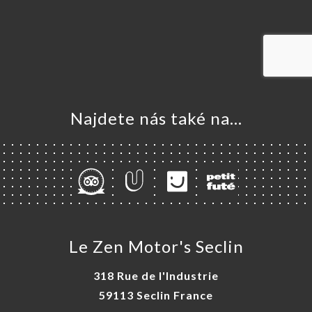
MŮ
VOVAT
ERIE
ENZE
ÍDKA
TAKT
Najdete nás také na...
Le Zen Motor's Seclin
318 Rue de l'Industrie
59113 Seclin France