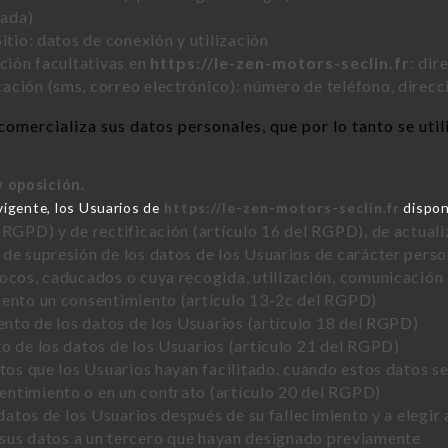
tada)
itio: datos de conexión y utilización
cción facultativas en
https://le-zen-motors-seclin.fr
: dir
ción (sms, correo electrónico): número de teléfono, direcc
comercializa sus datos personales, que por lo tanto se uti
y oposición.
vigente, los Usuarios de
https://le-zen-motors-seclin.fr
dispon
 RGPD) y de rectificación (artículo 16 del RGPD), de actuali
de supresión de los datos de los Usuarios de carácter perso
vocos, caducados o cuya recogida, utilización, comunicación
mento un consentimiento (artículo 13-2c del RGPD)
iento de los datos de los Usuarios (artículo 18 del RGPD)
o de los datos de los Usuarios (artículo 21 del RGPD)
atos que los Usuarios hayan facilitado, cuando estos datos 
ntimiento o en un contrato (artículo 20 del RGPD)
 datos de los Usuarios después de su fallecimiento y a elegir
sus datos a un tercero que hayan designado previamente