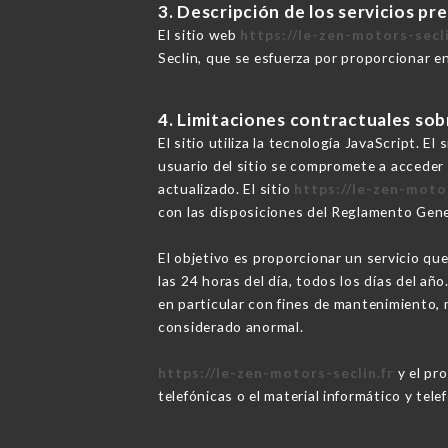
3. Descripción de los servicios pr
El sitio web
https://le-zen-motors-secli
Seclin, que se esfuerza por proporcionar en
4. Limitaciones contractuales sob
El sitio utiliza la tecnología JavaScript. E
usuario del sitio se compromete a acceder 
actualizado. El sitio
https://le-zen-motor
con las disposiciones del Reglamento Gen
El objetivo es proporcionar un servicio que
las 24 horas del día, todos los días del añ
en particular con fines de mantenimiento, m
considerado anormal.
https://le-zen-motors-seclin.fr
y el pr
telefónicas o el material informático y tele