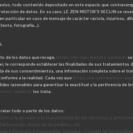
o aviso, todo contenido depositado en este espacio que contravenga 
a protección de datos. En su caso, LE ZEN MOTOR'S SECLIN se reserv
 en particular en caso de mensaje de carácter racista, injurioso, di
texto, fotografía…).
s.
nto de los datos que recoge,
https://le-zen-motors-seclin.fr
se 
ar, le corresponde establecer las finalidades de sus tratamientos 
ogida de sus consentimientos, una información completa sobre el t
conforme a la realidad. Cada vez que
https://le-zen-motors-secl
das razonables para garantizar la exactitud y la pertinencia de l
otors-seclin.fr
los trata.
ratar todo o parte de los datos:
Sitio y la gestión y la trazabilidad de los servicios y presta
 facturación, historial de pedidos, etc.
raude informático (spamming, hacking…): material informático