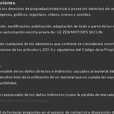
aciones.
los derechos de propiedad intelectual y posee los derechos de u
mágenes, gráficos, logotipos, vídeos, iconos y sonidos.
ión, modificación, publicación, adaptación de todo o parte de los
lvo autorización escrita previa de : LE ZEN MOTOR'S SECLIN.
 de cualquiera de los elementos que contiene se considerará constit
iones de los artículos L.335-2 y siguientes del Código de la Propi
.
ble de los daños directos e indirectos causados al material del u
resulten bien de la utilización de un material que no cumpla las esp
atibilidad.
sponsable de los daños indirectos (como la pérdida de mercado 
//le-zen-motors-seclin.fr
.
ad de formular preguntas en el espacio de contacto) a disposició