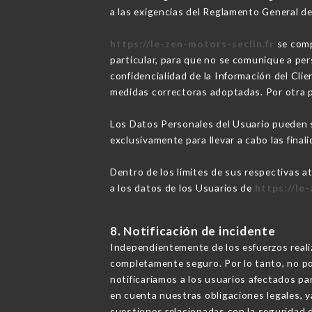
a las exigencias del Reglamento General d
https://le-zen-motors-seclin.fr
se comp
particular, para que no se comunique a per
confidencialidad de la Información del Clie
medidas correctoras adoptadas. Por otra 
Los Datos Personales del Usuario pueden se
exclusivamente para llevar a cabo las finali
Dentro de los límites de sus respectivas a
a los datos de los Usuarios de
https://le
8. Notificación de incidente
Independientemente de los esfuerzos real
completamente seguro. Por lo tanto, no po
notificaríamos a los usuarios afectados p
en cuenta nuestras obligaciones legales, 
cuestiones relacionadas con la seguridad d