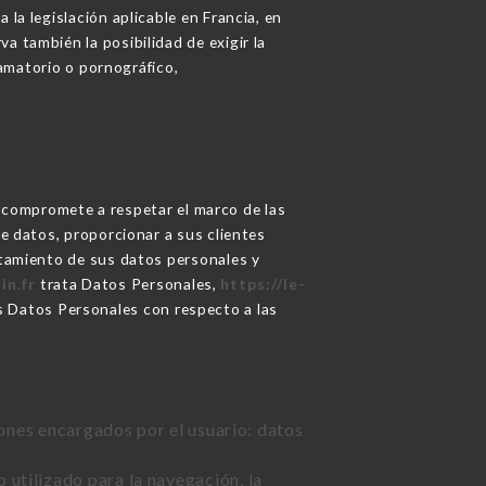
la legislación aplicable en Francia, en
a también la posibilidad de exigir la
famatorio o pornográfico,
compromete a respetar el marco de las
de datos, proporcionar a sus clientes
ratamiento de sus datos personales y
in.fr
trata Datos Personales,
https://le-
os Datos Personales con respecto a las
ciones encargados por el usuario: datos
 utilizado para la navegación, la