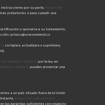
e instrucciones por su parte,
https://le-
ines probatorios o para cumplir una
 rectificación u oponerse a su tratamiento,
irección: privacy@urecommend.co
.fr
corrigiera, actualizara o suprimiera,
e).
-zen-motors-seclin.fr
por la ley, en
-motors-seclin.fr
pueden presentar una
lientes a un país situado fuera de la Unión
obstante,
https://le-zen-motors-
ten las garantías suficientes con respecto