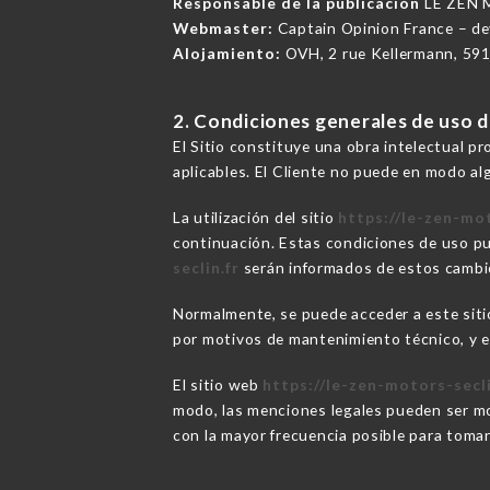
Responsable de la publicación
LE ZEN 
Webmaster:
Captain Opinion France – d
Alojamiento:
OVH, 2 rue Kellermann, 59
2. Condiciones generales de uso del
El Sitio constituye una obra intelectual p
aplicables. El Cliente no puede en modo alg
La utilización del sitio
https://le-zen-mot
continuación. Estas condiciones de uso pu
seclin.fr
serán informados de estos cambios 
Normalmente, se puede acceder a este sit
por motivos de mantenimiento técnico, y en
El sitio web
https://le-zen-motors-secli
modo, las menciones legales pueden ser mod
con la mayor frecuencia posible para tomar