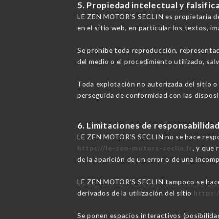
5. Propiedad intelectual y falsific
LE ZEN MOTOR'S SECLIN es propietaria de 
en el sitio web, en particular los textos, i
Se prohíbe toda reproducción, representac
del medio o el procedimiento utilizado, sa
Toda explotación no autorizada del sitio o
perseguida de conformidad con las disposic
6. Limitaciones de responsabilidad
LE ZEN MOTOR'S SECLIN no se hace responsa
https://le-zen-motors-seclin.fr
, y que 
de la aparición de un error o de una incomp
LE ZEN MOTOR'S SECLIN tampoco se hace re
derivados de la utilización del sitio
https:
Se ponen espacios interactivos (posibilid