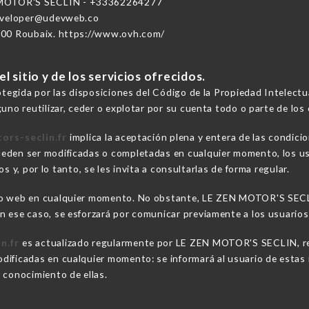
MOTOR'S SECLIN - +33362264277
eveloper@udevweb.co
100 Roubaix. https://www.ovh.com/
 sitio y de los servicios ofrecidos.
rotegida por las disposiciones del Código de la Propiedad Intelect
uno reutilizar, ceder o explotar por su cuenta todo o parte de los 
ors-seclin.fr
implica la aceptación plena y entera de las condici
eden ser modificadas o completadas en cualquier momento, los us
y, por lo tanto, se les invita a consultarlas de forma regular.
io web en cualquier momento. No obstante, LE ZEN MOTOR'S SECLIN
 ese caso, se esforzará por comunicar previamente a los usuarios 
n.fr
es actualizado regularmente por LE ZEN MOTOR'S SECLIN, re
ificadas en cualquier momento: se informará al usuario de estas m
 conocimiento de ellas.