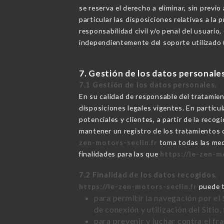
se reserva el derecho a eliminar, sin previ
particular las disposiciones relativas a l
responsabilidad civil y/o penal del usuario,
independientemente del soporte utilizado (
7. Gestión de los datos personale
7.1 Gestión de los datos personales.
En su calidad de responsable del tratamie
disposiciones legales vigentes. En particul
potenciales y clientes, a partir de la rec
mantener un registro de los tratamientos 
zen-motors-seclin.fr
toma todas las medi
finalidades para las que
https://le-zen-m
7.2 Finalidad de los datos recogidos.
https://le-zen-motors-seclin.fr
puede t
para permitir la navegación por el 
de conexión y utilización del Sitio,
para prevenir y luchar contra el f