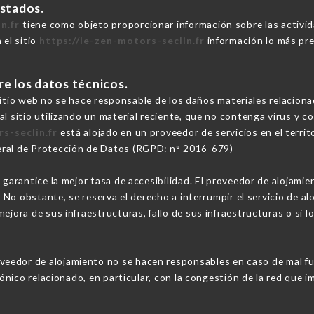
estados.
n.fr
tiene como objeto proporcionar información sobre las activi
 el sitio
https://le-zen-motors-seclin.fr
información lo más pre
re los datos técnicos.
l sitio web no se hace responsable de los daños materiales relacionad
al sitio utilizando un material reciente, que no contenga virus y 
s-seclin.fr
está alojado en un proveedor de servicios en el terri
eral de Protección de Datos (RGPD: n° 2016-679)
 garantice la mejor tasa de accesibilidad. El proveedor de alojamie
o. No obstante, se reserva el derecho a interrumpir el servicio de 
ejora de sus infraestructuras, fallo de sus infraestructuras o si l
oveedor de alojamiento no se hacen responsables en caso de mal fun
fónico relacionado, en particular, con la congestión de la red que im