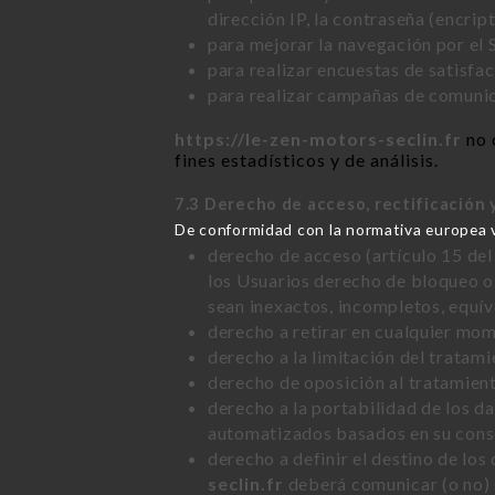
dirección IP, la contraseña (encrip
para mejorar la navegación por el S
para realizar encuestas de satisfa
para realizar campañas de comunica
https://le-zen-motors-seclin.fr
no 
fines estadísticos y de análisis.
7.3 Derecho de acceso, rectificación 
De conformidad con la normativa europea 
derecho de acceso (artículo 15 del
los Usuarios derecho de bloqueo o 
sean inexactos, incompletos, equí
derecho a retirar en cualquier mo
derecho a la limitación del tratam
derecho de oposición al tratamient
derecho a la portabilidad de los d
automatizados basados en su conse
derecho a definir el destino de los
seclin.fr
deberá comunicar (o no) 