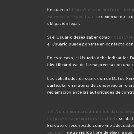
En cuanto
https://le-zen-motors-seclin
zen-motors-seclin.fr
se compromete a des
obligación legal.
Si el Usuario desea saber cómo
https://le
el Usuario puede ponerse en contacto co
En este caso, el Usuario debe indicar los
identificándose de forma precisa con una 
Las solicitudes de supresión de Datos Per
particular en materia de conservación o a
reclamación ante las autoridades de control
7.4 No comunicación de los datos per
https://le-zen-motors-seclin.fr
se absti
Europea o reconocido como «no adecuado» 
seclin.fr
sigue siendo libre de elegir a su