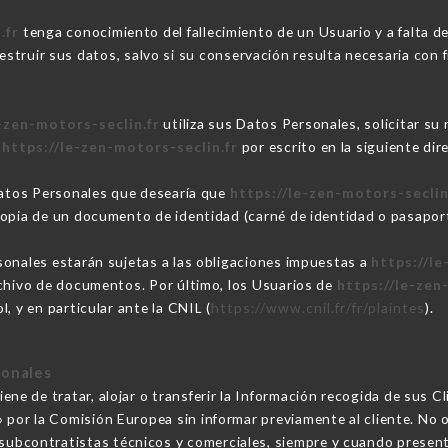
.fr
tenga conocimiento del fallecimiento de un Usuario y a falta d
truir sus datos, salvo si su conservación resulta necesaria con f
-zen-motors-seclin.fr
utiliza sus Datos Personales, solicitar su
n
https://le-zen-motors-seclin.fr
por escrito en la siguiente d
 Datos Personales que desearía que
https://le-zen-motors-seclin
copia de un documento de identidad (carné de identidad o pasaport
sonales estarán sujetas a las obligaciones impuestas a
https://le
rchivo de documentos. Por último, los Usuarios de
https://le-zen
, y en particular ante la CNIL (
https://www.cnil.fr/fr/plaintes
).
sonales
ene de tratar, alojar o transferir la Información recogida de sus C
por la Comisión Europea sin informar previamente al cliente. No 
s subcontratistas técnicos y comerciales, siempre y cuando presen