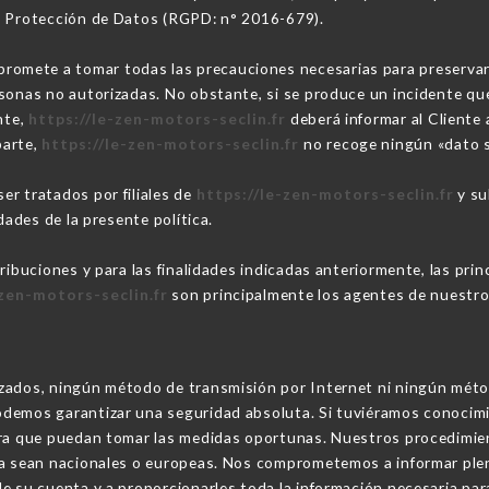
e Protección de Datos (RGPD: n° 2016-679).
romete a tomar todas las precauciones necesarias para preservar l
sonas no autorizadas. No obstante, si se produce un incidente que 
nte,
https://le-zen-motors-seclin.fr
deberá informar al Cliente 
parte,
https://le-zen-motors-seclin.fr
no recoge ningún «dato s
r tratados por filiales de
https://le-zen-motors-seclin.fr
y su
dades de la presente política.
tribuciones y para las finalidades indicadas anteriormente, las pr
-zen-motors-seclin.fr
son principalmente los agentes de nuestro s
izados, ningún método de transmisión por Internet ni ningún mét
demos garantizar una seguridad absoluta. Si tuviéramos conocimi
ara que puedan tomar las medidas oportunas. Nuestros procedimien
ya sean nacionales o europeas. Nos comprometemos a informar ple
e su cuenta y a proporcionarles toda la información necesaria par