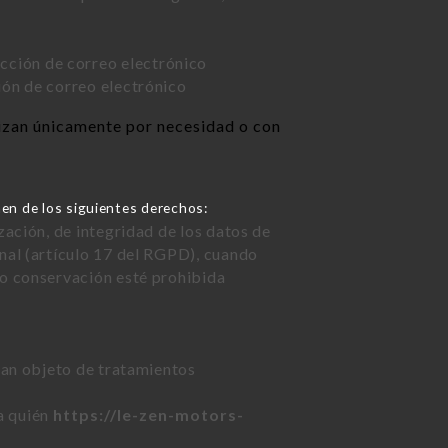
ección de correo electrónico
ión de correo electrónico
lizan únicamente por necesidad o con
en de los siguientes derechos:
zación, de integridad de los datos de
nal (artículo 17 del RGPD), cuando
 o conservación esté prohibida
sean objeto de tratamientos
 a quién
https://le-zen-motors-