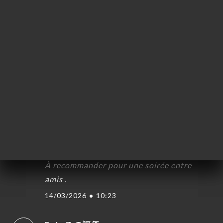
ー
Service en mode pub, pour le repas le plat
絡
était bon mais il n’y avait que 3 plats au
menu et le choix s’est rapidement
amoindri.
14/03/2026
•
01:11
Valerie L.の評価
V
5/5
Très bons rapports qualités / prix pour le
repas Personnel agréable. Ambiance de
folie ce vendredi avec le groupe VINTAGE .
À recommander pour une soirée entre
amis .
14/03/2026
•
10:23