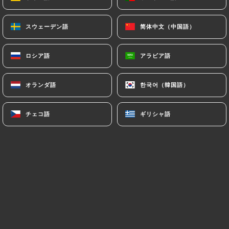
スウェーデン語
スウェーデン語
简体中文（中国語）
简体中文（中国語）
Marcel B.の評価
M
4/5
ロシア語
ロシア語
アラビア語
アラビア語
Nous avons bien mangé avec un bon
rapport qualité prix. Le seul bémol : le
オランダ語
オランダ語
한국어（韓国語）
한국어（韓国語）
service est un peu trop long ( environ
1h30) pour boisson /plat/dessert
チェコ語
チェコ語
ギリシャ語
ギリシャ語
17/06/2026
•
06:26
Sylvain L.の評価
S
5/5
Super accueil personnel au top repas de
très bonne qualité
01/06/2026
•
03:26