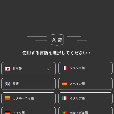
メニュー
JA
/
ホーム
レビュー
使用する言語を選択してください：
使用する言語を選択してください：
レビュー
フランス語
フランス語
日本語
日本語
英語
英語
スペイン語
スペイン語
70 Uniitiのレビュー
4.8 / 5
カタルーニャ語
カタルーニャ語
イタリア語
イタリア語
100%リアル、検証済みレビュー。
ドイツ語
ドイツ語
ポルトガル語
ポルトガル語