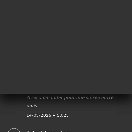
Service en mode pub, pour le repas le plat
était bon mais il n’y avait que 3 plats au
menu et le choix s’est rapidement
amoindri.
14/03/2026
•
01:11
Valerie L. bewertete
V
5/5
Très bons rapports qualités / prix pour le
repas Personnel agréable. Ambiance de
folie ce vendredi avec le groupe VINTAGE .
À recommander pour une soirée entre
amis .
14/03/2026
•
10:23