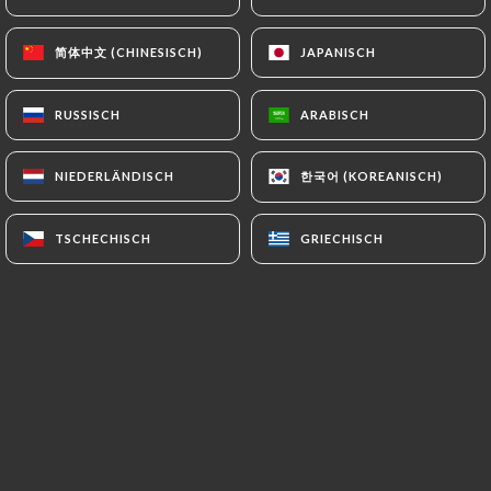
简体中文 (CHINESISCH)
简体中文 (CHINESISCH)
JAPANISCH
JAPANISCH
Marcel B. bewertete
M
4/5
RUSSISCH
RUSSISCH
ARABISCH
ARABISCH
Nous avons bien mangé avec un bon
rapport qualité prix. Le seul bémol : le
한국어 (KOREANISCH)
한국어 (KOREANISCH)
NIEDERLÄNDISCH
NIEDERLÄNDISCH
service est un peu trop long ( environ
1h30) pour boisson /plat/dessert
TSCHECHISCH
TSCHECHISCH
GRIECHISCH
GRIECHISCH
17/06/2026
•
06:26
Sylvain L. bewertete
S
5/5
Super accueil personnel au top repas de
très bonne qualité
01/06/2026
•
03:26